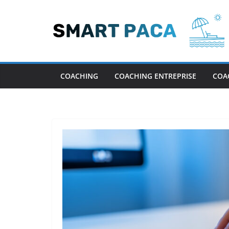
Passer
au
contenu
COACHING
COACHING ENTREPRISE
COA