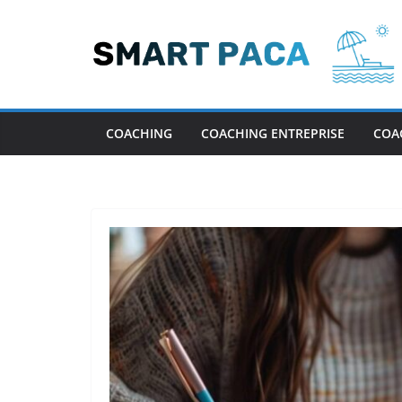
Passer
au
contenu
COACHING
COACHING ENTREPRISE
COA